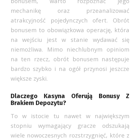
bonusem, warto rozpoznać jego
mechanikę oraz przeanalizować
atrakcyjność pojedynczych ofert. Obrót
bonusem to obowiązkowa operację, która
na wejściu jest w stanie wydawać się
niemożliwa. Mimo niechlubnym opiniom
na ten rzecz, obrót bonusem następuje
bardzo szybko i na ogół przynosi jeszcze
większe zyski.
Dlaczego Kasyna Oferują Bonusy Z
Brakiem Depozytu?
To w istocie tu nawet w największym
stopniu wymagający gracze odszukają
wiele nowoczesnych rozstrzygnięć, które z