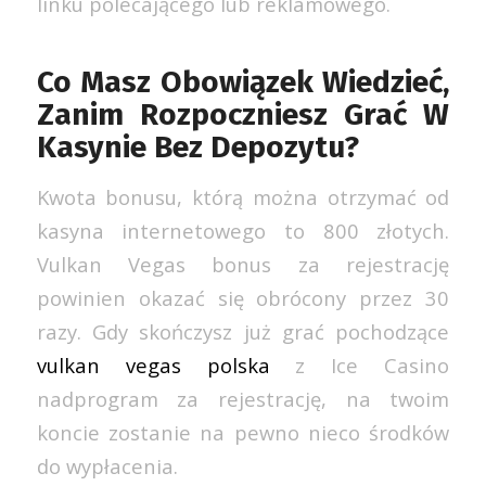
linku polecającego lub reklamowego.
Co Masz Obowiązek Wiedzieć,
Zanim Rozpoczniesz Grać W
Kasynie Bez Depozytu?
Kwota bonusu, którą można otrzymać od
kasyna internetowego to 800 złotych.
Vulkan Vegas bonus za rejestrację
powinien okazać się obrócony przez 30
razy. Gdy skończysz już grać pochodzące
vulkan vegas polska
z Ice Casino
nadprogram za rejestrację, na twoim
koncie zostanie na pewno nieco środków
do wypłacenia.