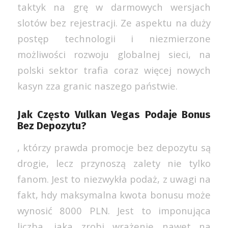
taktyk na grę w darmowych wersjach
slotów bez rejestracji. Ze aspektu na duży
postęp technologii i niezmierzone
możliwości rozwoju globalnej sieci, na
polski sektor trafia coraz więcej nowych
kasyn zza granic naszego państwie.
Jak Często Vulkan Vegas Podaje Bonus
Bez Depozytu?
, którzy prawda promocje bez depozytu są
drogie, lecz przynoszą zalety nie tylko
fanom. Jest to niezwykła podaż, z uwagi na
fakt, hdy maksymalna kwota bonusu może
wynosić 8000 PLN. Jest to imponująca
liczba, jaka zrobi wrażenie nawet na