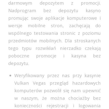
darmowym depozytem z promocji.
Nadprogram bez depozytu kasyno
promując swoje aplikacje komputerowe i
wersje mobilne stron, zachęcają do
wspólnego testowania stronic z poziomu
przedmiotów mobilnych. Dla stroskanych
tego typu rozwikłań nierzadko czekają
poboczne promocje i kasyna bez
depozytu.
Weryfikowany przez nas przy kasynie
Vulkan Vegas przegląd hazardowych
komputerów pozwolił się nam upewnić
w naszym, że można chociażby bez
konieczności rejestracji i logowania