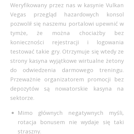
Weryfikowany przez nas w kasynie Vulkan
Vegas przegląd hazardowych konsol
pozwolił się naszemu portalowi upewnić w
tymże, że można chociażby bez
konieczności rejestracji i logowania
testować takie gry. Otrzymuje się wtedy ze
strony kasyna wyjątkowe wirtualne żetony
do odwiedzenia darmowego treningu.
Przeważnie organizatorem promocji bez
depozytów są nowatorskie kasyna na
sektorze.
Mimo głównych negatywnych myśli,
rotacja bonusem nie wydaje się taki
straszny.