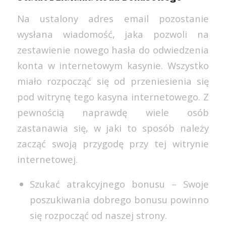
Na ustalony adres email pozostanie
wysłana wiadomość, jaka pozwoli na
zestawienie nowego hasła do odwiedzenia
konta w internetowym kasynie. Wszystko
miało rozpocząć się od przeniesienia się
pod witrynę tego kasyna internetowego. Z
pewnością naprawdę wiele osób
zastanawia się, w jaki to sposób należy
zacząć swoją przygodę przy tej witrynie
internetowej.
Szukać atrakcyjnego bonusu – Swoje
poszukiwania dobrego bonusu powinno
się rozpocząć od naszej strony.