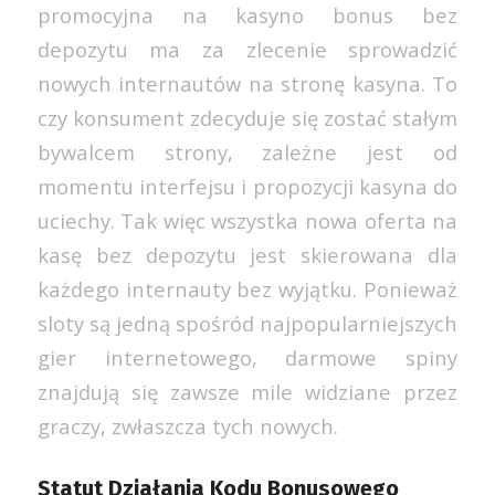
promocyjna na kasyno bonus bez
depozytu ma za zlecenie sprowadzić
nowych internautów na stronę kasyna. To
czy konsument zdecyduje się zostać stałym
bywalcem strony, zależne jest od
momentu interfejsu i propozycji kasyna do
uciechy. Tak więc wszystka nowa oferta na
kasę bez depozytu jest skierowana dla
każdego internauty bez wyjątku. Ponieważ
sloty są jedną spośród najpopularniejszych
gier internetowego, darmowe spiny
znajdują się zawsze mile widziane przez
graczy, zwłaszcza tych nowych.
Statut Działania Kodu Bonusowego