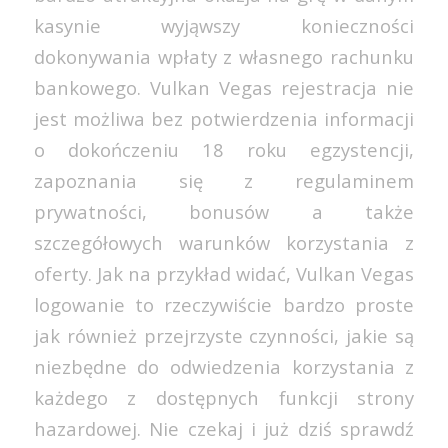
kasynie wyjąwszy konieczności
dokonywania wpłaty z własnego rachunku
bankowego. Vulkan Vegas rejestracja nie
jest możliwa bez potwierdzenia informacji
o dokończeniu 18 roku egzystencji,
zapoznania się z regulaminem
prywatności, bonusów a także
szczegółowych warunków korzystania z
oferty. Jak na przykład widać, Vulkan Vegas
logowanie to rzeczywiście bardzo proste
jak również przejrzyste czynności, jakie są
niezbędne do odwiedzenia korzystania z
każdego z dostępnych funkcji strony
hazardowej. Nie czekaj i już dziś sprawdź