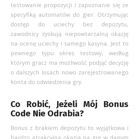
testowanie propozycji i zapoznanie się ze
specyfiką automatów do gier. Otrzymując
dostęp do uciechy bez depozytu,
zawodnicy zyskują niepowtarzalną okazję
na ocenę uciechy i samego kasyna. Jest to
pewnego typu okres testowy, według
którym gracz ma możliwość podjąć decyzję
o dalszych losach nowo zarejestrowanego
konta do odwiedzenia gry.
Co Robić, Jeżeli Mój Bonus
Code Nie Odrabia?
Bonus z brakiem depozytu to wyjątkowa i
bardzo atrakcyjna okazja na grę w danym