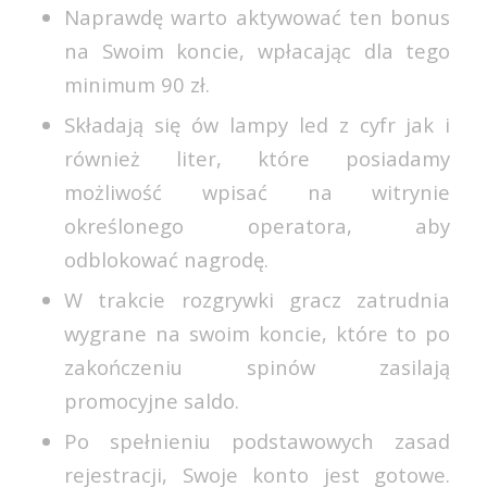
Naprawdę warto aktywować ten bonus
na Swoim koncie, wpłacając dla tego
minimum 90 zł.
Składają się ów lampy led z cyfr jak i
również liter, które posiadamy
możliwość wpisać na witrynie
określonego operatora, aby
odblokować nagrodę.
W trakcie rozgrywki gracz zatrudnia
wygrane na swoim koncie, które to po
zakończeniu spinów zasilają
promocyjne saldo.
Po spełnieniu podstawowych zasad
rejestracji, Swoje konto jest gotowe.