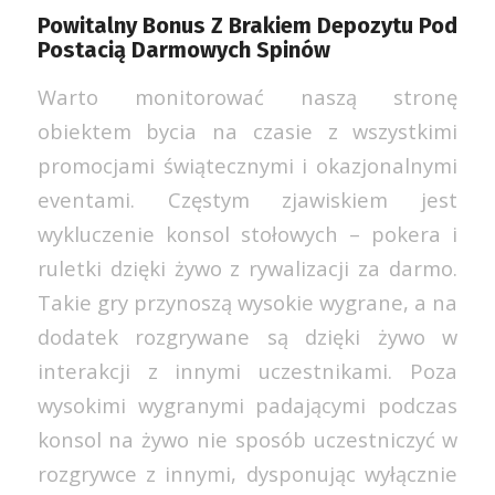
Powitalny Bonus Z Brakiem Depozytu Pod
Postacią Darmowych Spinów
Warto monitorować naszą stronę
obiektem bycia na czasie z wszystkimi
promocjami świątecznymi i okazjonalnymi
eventami. Częstym zjawiskiem jest
wykluczenie konsol stołowych – pokera i
ruletki dzięki żywo z rywalizacji za darmo.
Takie gry przynoszą wysokie wygrane, a na
dodatek rozgrywane są dzięki żywo w
interakcji z innymi uczestnikami. Poza
wysokimi wygranymi padającymi podczas
konsol na żywo nie sposób uczestniczyć w
rozgrywce z innymi, dysponując wyłącznie