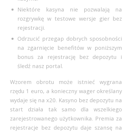
Niektóre kasyna nie pozwalają na
rozgrywkę w testowe wersje gier bez
rejestracji.
Odrzucić przegap dobrych sposobności
na zgarnięcie benefitów w poniższym
bonus za rejestrację bez depozytu i
śledź nasz portal.
Wzorem obrotu może istnieć wygrana
rzędu 1 euro, a konieczny wager określany
wydaje się na x20. Kasyno bez depozytu na
start działa tak samo dla wszelkiego
zarejestrowanego użytkownika. Premia za
rejestracje bez depozytu daje szansę na