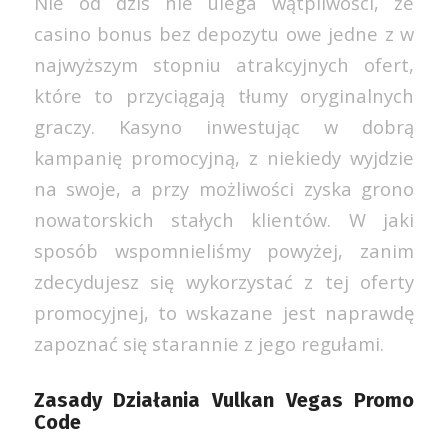
Nie od dziś nie ulega wątpliwości, że
casino bonus bez depozytu owe jedne z w
najwyższym stopniu atrakcyjnych ofert,
które to przyciągają tłumy oryginalnych
graczy. Kasyno inwestując w dobrą
kampanię promocyjną, z niekiedy wyjdzie
na swoje, a przy możliwości zyska grono
nowatorskich stałych klientów. W jaki
sposób wspomnieliśmy powyżej, zanim
zdecydujesz się wykorzystać z tej oferty
promocyjnej, to wskazane jest naprawdę
zapoznać się starannie z jego regułami.
Zasady Działania Vulkan Vegas Promo
Code