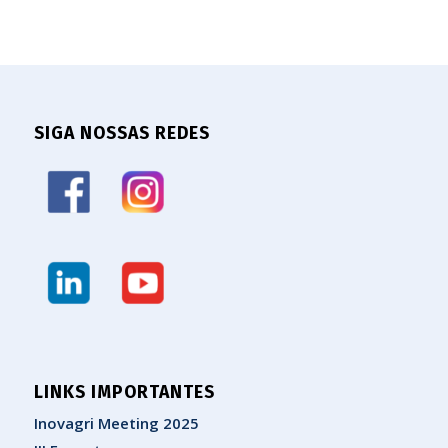
SIGA NOSSAS REDES
LINKS IMPORTANTES
Inovagri Meeting 2025