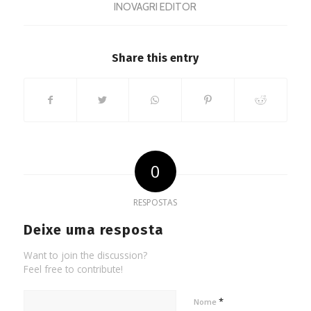
INOVAGRI EDITOR
Share this entry
0
RESPOSTAS
Deixe uma resposta
Want to join the discussion?
Feel free to contribute!
*
Nome