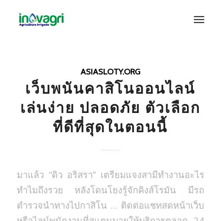
ASIASLOTY.ORG
เว็บพนันคาสิโนออนไลน์
เล่นง่าย ปลอดภัย ตัวเลือก
ที่ดีที่สุดในตอนนี้
มาแล้ว “ดิว อริสรา” เตรียมแจงสามีทำงานอะไร
ทำไมถึงรวย หลังโดนโยงรู้จักคิงส์โรมัน มีรถ
ตำรวจนำทางไปกาสิโน … ติดต่อแชทสดหน้าเว็บ
หรือไลน์พนักงานที่สแตนบายให้บริการตลอด 24