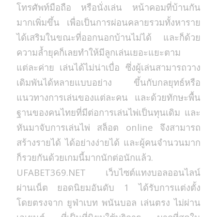
โทรศัพท์มือถือ หรือนั่งเล่น หน้าคอมที่บ้านกัน
มากเพิ่มขึ้น เพื่อเป็นการผ่อนคลายรวมทั้งหาราย
ได้เสริมในขณะที่ออกนอกบ้านไม่ได้ และก็ด้วย
ความล้ำยุคก็เลยทำให้มีลูกเล่นเยอะแยะตาม
แต่ละค่าย เล่นได้ไม่น่าเบื่อ ซึ่งผู้เล่นสามารถวาง
เดิมพันได้หลายแบบอย่าง ขึ้นกับกลยุทธ์หรือ
แนวทางการเล่นของแต่ละคน และด้วยทักษะพื้น
ฐานของคนไทยที่มีต่อการเล่นไพ่เป็นทุนเดิม และ
หันมาจับการเล่นไพ่ สล็อต online จึงสามารถ
สร้างรายได้ ได้อย่างง่ายได้ และผู้คนจำนวนมาก
ก็รวยกันด้วยเกมนี้มากนักต่อนักแล้ว.
UFABET369.NET เว็บไซต์แทงบอลออนไลน์
ผ่านเน็ต ยอดนิยมอันดับ 1 ได้รับการแต่งตั้ง
โดยตรงจาก ยูฟ่าเบท พนันบอล เล่นตรง ไม่ผ่าน