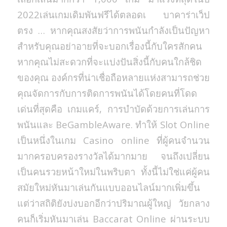
2022เล่นเกมเดิมพันฟรีได้ตลอดเ บาคาร่าเว็ป
ตรง … หากคุณสงสัยว่าการพนันกำลังเป็นปัญหา
สำหรับคุณอย่าอายที่จะบอกเรื่องนี้กับใครสักคน
หากคุณไม่สะดวกที่จะแบ่งปันสิ่งนี้กับคนใกล้ชิด
ของคุณ องค์กรที่น่าเชื่อถือหลายแห่งสามารถช่วย
คุณจัดการกับการติดการพนันได้โดยคนที่โดด
เด่นที่สุดคือ เกมแคร์, การบำบัดด้วยการเล่นการ
พนันและ BeGambleAware. ทำให้ Slot Online
เป็นหนึ่งในเกม Casino online ที่ผู้คนจำนวน
มากครอบครองรางวัลได้มากมาย จนถึงเปลี่ยน
เป็นคนรวยหน้าใหม่ในพริบตา ทั้งนี้ไม่ใช่แค่ผู้คน
สมัยใหม่หันมาเล่นกันแบบออนไลน์มากเพิ่มขึ้น
แต่ว่าสถิติยังบ่งบอกอีกว่าปริมาณผู้ใหญ่ วัยกลาง
คนก็เริ่มหันมาเล่น Baccarat Online ผ่านระบบ