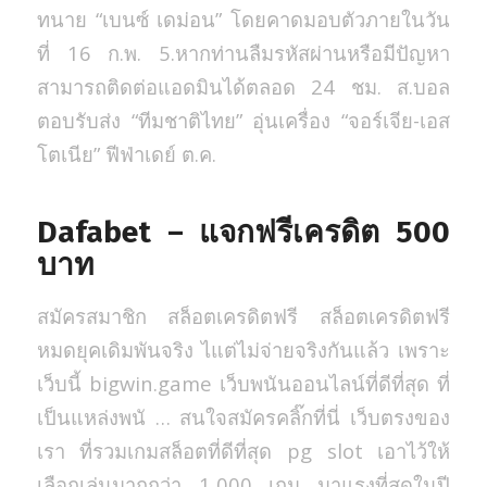
ทนาย “เบนซ์ เดม่อน” โดยคาดมอบตัวภายในวัน
ที่ 16 ก.พ. 5.หากท่านลืมรหัสผ่านหรือมีปัญหา
สามารถติดต่อแอดมินได้ตลอด 24 ชม. ส.บอล
ตอบรับส่ง “ทีมชาติไทย” อุ่นเครื่อง “จอร์เจีย-เอส
โตเนีย” ฟีฟ่าเดย์ ต.ค.
Dafabet – แจกฟรีเครดิต 500
บาท
สมัครสมาชิก สล็อตเครดิตฟรี สล็อตเครดิตฟรี
หมดยุคเดิมพันจริง ไแต่ไม่จ่ายจริงกันแล้ว เพราะ
เว็บนี้ bigwin.game เว็บพนันออนไลน์ที่ดีที่สุด ที่
เป็นแหล่งพนั … สนใจสมัครคลิ๊กที่นี่ เว็บตรงของ
เรา ที่รวมเกมสล็อตที่ดีที่สุด pg slot เอาไว้ให้
เลือกเล่นมากกว่า 1,000 เกม มาแรงที่สุดในปี