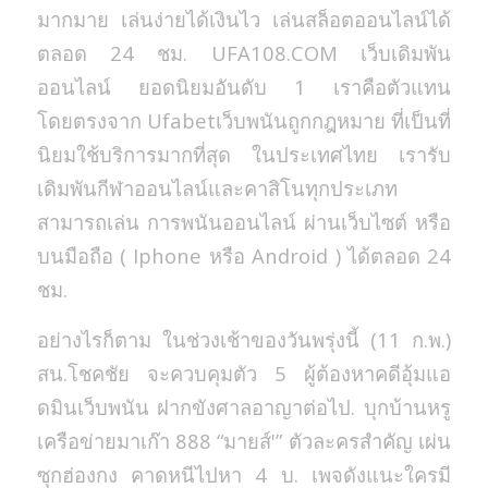
มากมาย เล่นง่ายได้เงินไว เล่นสล็อตออนไลน์ได้
ตลอด 24 ชม. UFA108.COM เว็บเดิมพัน
ออนไลน์ ยอดนิยมอันดับ 1 เราคือตัวแทน
โดยตรงจาก Ufabetเว็บพนันถูกกฎหมาย ที่เป็นที่
นิยมใช้บริการมากที่สุด ในประเทศไทย เรารับ
เดิมพันกีฬาออนไลน์และคาสิโนทุกประเภท
สามารถเล่น การพนันออนไลน์ ผ่านเว็บไซต์ หรือ
บนมือถือ ( Iphone หรือ Android ) ได้ตลอด 24
ชม.
อย่างไรก็ตาม ในช่วงเช้าของวันพรุ่งนี้ (11 ก.พ.)
สน.โชคชัย จะควบคุมตัว 5 ผู้ต้องหาคดีอุ้มแอ
ดมินเว็บพนัน ฝากขังศาลอาญาต่อไป. บุกบ้านหรู
เครือข่ายมาเก๊า 888 “มายส์'” ตัวละครสำคัญ เผ่น
ซุกฮ่องกง คาดหนีไปหา 4 บ. เพจดังแนะใครมี