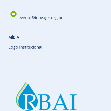
evento@inovagri.org.br
MÍDIA
Logo Institucional